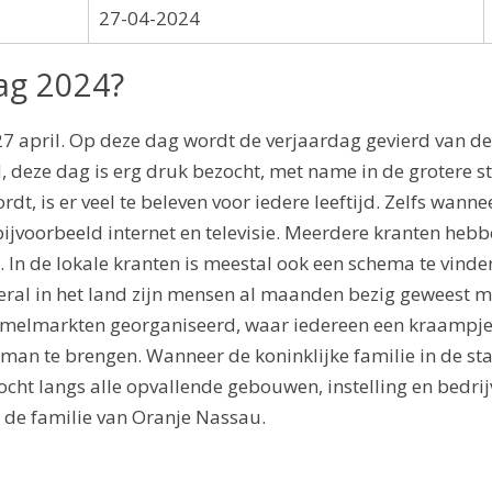
27-04-2024
ag 2024?
27 april. Op deze dag wordt de verjaardag gevierd van d
, deze dag is erg druk bezocht, met name in de grotere s
, is er veel te beleven voor iedere leeftijd. Zelfs wannee
 bijvoorbeeld internet en televisie. Meerdere kranten heb
. In de lokale kranten is meestal ook een schema te vinde
eral in het land zijn mensen al maanden bezig geweest m
elmarkten georganiseerd, waar iedereen een kraampje ka
an te brengen. Wanneer de koninklijke familie in de sta
ocht langs alle opvallende gebouwen, instelling en bedrij
 de familie van Oranje Nassau.